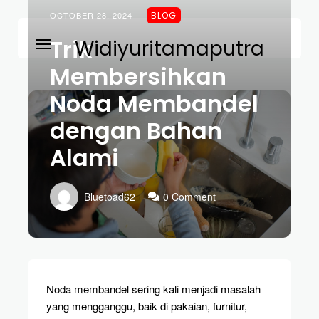
OCTOBER 28, 2024
BLOG
Trik
Widiyuritamaputra
Membersihkan
Noda Membandel
dengan Bahan
Alami
Bluetoad62
0 Comment
Noda membandel sering kali menjadi masalah
yang mengganggu, baik di pakaian, furnitur,