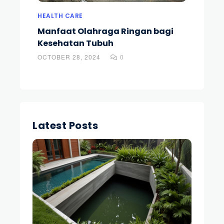
HEALTH CARE
DIY
l di
Manfaat Olahraga Ringan bagi
Pand
Kesehatan Tubuh
dari
OCTOBER 28, 2024
0
OCTOB
Latest Posts