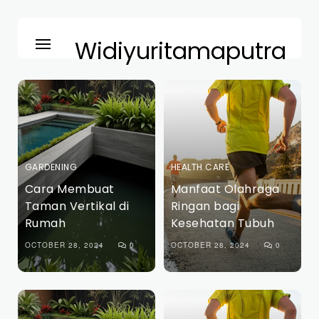
Widiyuritamaputra
GARDENING
HEALTH CARE
Cara Membuat
Manfaat Olahraga
Taman Vertikal di
Ringan bagi
Rumah
Kesehatan Tubuh
OCTOBER 28, 2024
0
OCTOBER 28, 2024
0